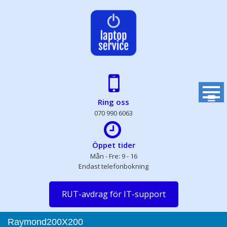
Skip
to
content
Ring oss
070 990 6063
Öppet tider
Mån - Fre: 9 - 16
Endast telefonbokning
RUT-avdrag för IT-support
Raymond200X200