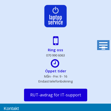
Skip
to
content
Ring oss
070 990 6063
Öppet tider
Mån - Fre: 9 - 16
Endast telefonbokning
RUT-avdrag för IT-support
Kontakt