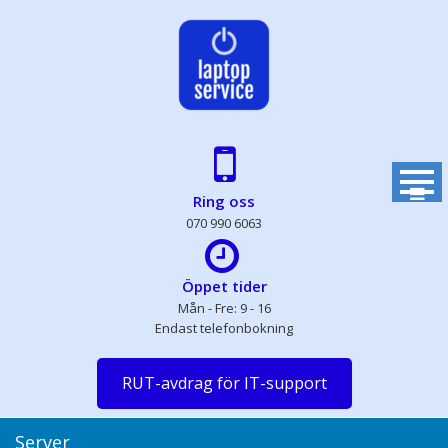
Skip
to
content
Ring oss
070 990 6063
Öppet tider
Mån - Fre: 9 - 16
Endast telefonbokning
RUT-avdrag för IT-support
Server