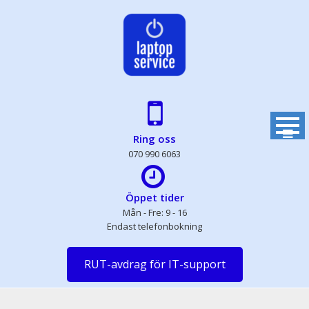
Skip
to
content
Ring oss
070 990 6063
Öppet tider
Mån - Fre: 9 - 16
Endast telefonbokning
RUT-avdrag för IT-support