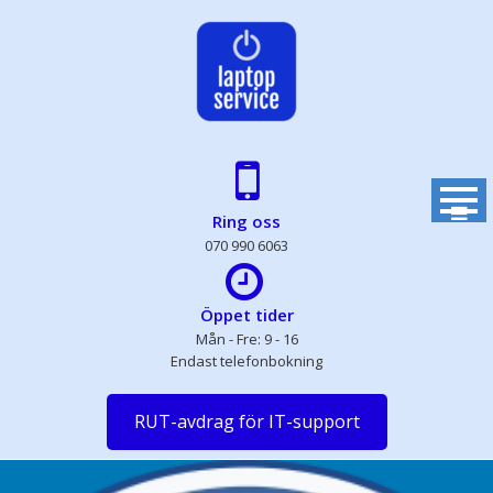
Skip
to
content
Ring oss
070 990 6063
Öppet tider
Mån - Fre: 9 - 16
Endast telefonbokning
RUT-avdrag för IT-support