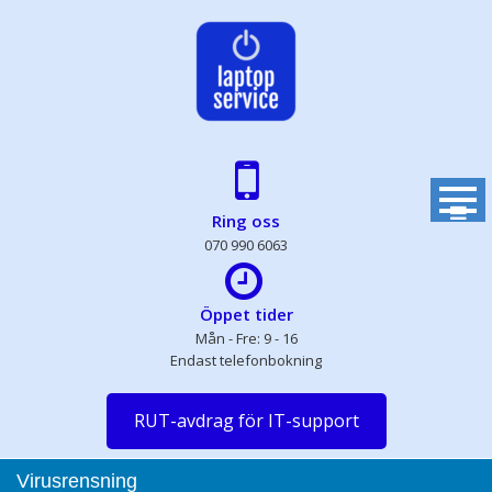
Skip
to
content
Ring oss
070 990 6063
Öppet tider
Mån - Fre: 9 - 16
Endast telefonbokning
RUT-avdrag för IT-support
Virusrensning