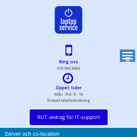
Skip
to
content
Ring oss
070 990 6063
Öppet tider
Mån - Fre: 9 - 16
Endast telefonbokning
RUT-avdrag för IT-support
Server och co-location