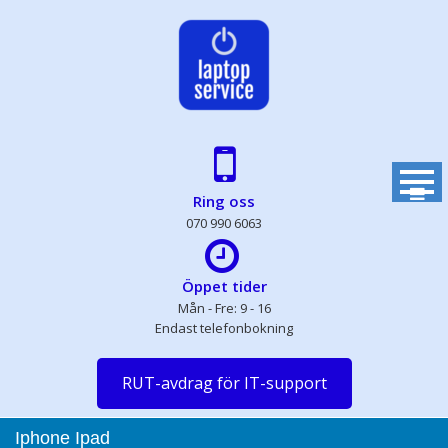
Skip
to
content
Ring oss
070 990 6063
Öppet tider
Mån - Fre: 9 - 16
Endast telefonbokning
RUT-avdrag för IT-support
Iphone Ipad