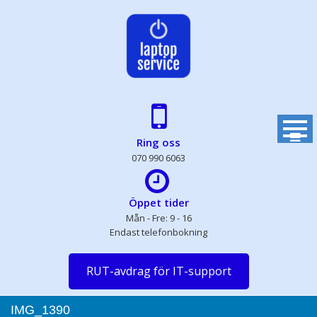
Skip
to
content
Ring oss
070 990 6063
Öppet tider
Mån - Fre: 9 - 16
Endast telefonbokning
RUT-avdrag för IT-support
IMG_1390