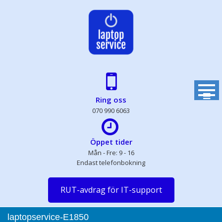
Skip
to
content
Ring oss
070 990 6063
Öppet tider
Mån - Fre: 9 - 16
Endast telefonbokning
RUT-avdrag för IT-support
laptopservice-E1850